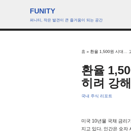
FUNITY
콘
퍼니티, 작은 발견이 큰 즐거움이 되는 공간
텐
츠
로
건
홈
»
환율 1,500원 시대
너
뛰
환율 1,
기
히려 강
국내 주식 리포트
미국 10년물 국채 금리가
지고 있다. 인간은 숫자