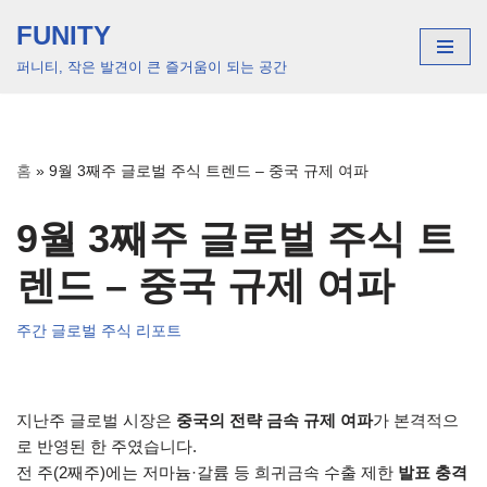
FUNITY
콘
퍼니티, 작은 발견이 큰 즐거움이 되는 공간
텐
츠
로
건
홈
»
9월 3째주 글로벌 주식 트렌드 – 중국 규제 여파
너
뛰
9월 3째주 글로벌 주식 트
기
렌드 – 중국 규제 여파
주간 글로벌 주식 리포트
지난주 글로벌 시장은
중국의 전략 금속 규제 여파
가 본격적으
로 반영된 한 주였습니다.
전 주(2째주)에는 저마늄·갈륨 등 희귀금속 수출 제한
발표 충격