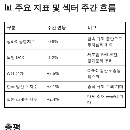
📊 주요 지표 및 섹터 주간 흐름
구분
주간 변동
비고
금속 규제 불안으로
상하이종합지수
-0.8%
투자심리 위축
제조업 PMI 부진,
독일 DAX
-1.2%
경기둔화 우려
OPEC 감산 + 중동
WTI 유가
+2.5%
리스크
한국 방산주 지수
+3.1%
중국 규제 수혜 기대
대체 소재 공급망 기
일본 소재주 지수
+2.4%
대
총평