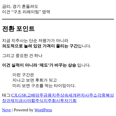
금리, 경기 흔들려도
이건 “구조 리레이팅” 영역
전환 포인트
지금 지주사는 단순 저평가가 아니라
의도적으로 눌려 있던 가격이 풀리는 구간
입니다.
그리고 중요한 건 하나
이건 실적이 아니라 ‘제도’가 바꾸는 상승
입니다.
이런 구간은
지나고 보면 후회가 되고
미리 보면 구조를 먹는 타이밍이다.
태그:
CJ
LG
SK
고배당주
금융지주
상속세개편
자사주소각
중복상
장규제
지금사야할주식
지주회사
투자기회
Neve
| Powered by
WordPress