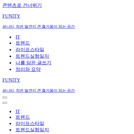
콘텐츠로 건너뛰기
FUNITY
퍼니티, 작은 발견이 큰 즐거움이 되는 공간
IT
트렌드
라이프스타일
트렌드실험일지
나를 담은 글쓰기
정리와 요약
FUNITY
퍼니티, 작은 발견이 큰 즐거움이 되는 공간
내
비
내
게
비
IT
이
게
트렌드
션
이
라이프스타일
메
션
트렌드실험일지
뉴
메