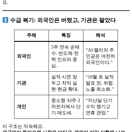
요.
수급 복기: 외국인은 버텼고, 기관은 팔았다
주체
특징
해석
5주 연속 순매
“AI 랠리의 주
수. 반도체·전
외국인
인공은 여전히
력 인프라 중
외국인이다.”
심.
실적 시즌 앞
“10월 초 실적
기관
두고 차익 실
발표 전, 위험
현·현금 확대.
노출 최소화.”
중소형 AI주·2
“지난달 단기
개인
차전지에서 단
수익 챙기고
기 매도세.
연휴 관망.”
이 구조는 익숙해요.