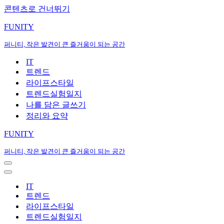
콘텐츠로 건너뛰기
FUNITY
퍼니티, 작은 발견이 큰 즐거움이 되는 공간
IT
트렌드
라이프스타일
트렌드실험일지
나를 담은 글쓰기
정리와 요약
FUNITY
퍼니티, 작은 발견이 큰 즐거움이 되는 공간
내
비
내
게
비
IT
이
게
트렌드
션
이
라이프스타일
메
션
트렌드실험일지
뉴
메