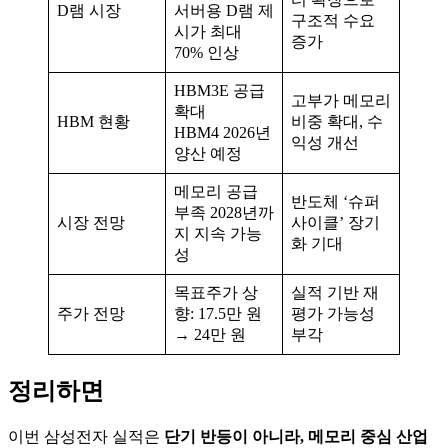
D램 시장
서버용 D램 제
구조적 수요
시가 최대
증가
70% 인상
HBM3E 공급
고부가 메모리
확대
HBM 현황
비중 확대, 수
HBM4 2026년
익성 개선
양산 예정
메모리 공급
반도체 ‘슈퍼
부족 2028년까
시장 전망
사이클’ 장기
지 지속 가능
화 기대
성
목표주가 상
실적 기반 재
주가 전망
향: 17.5만 원
평가 가능성
→ 24만 원
부각
정리하면
이번 삼성전자 실적은
단기 반등이 아니라, 메모리 중심 산업