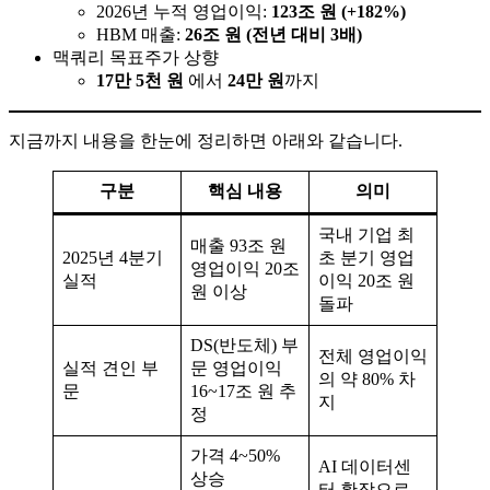
2026년 누적 영업이익:
123조 원 (+182%)
HBM 매출:
26조 원 (전년 대비 3배)
맥쿼리 목표주가 상향
17만 5천 원
에서
24만 원
까지
지금까지 내용을 한눈에 정리하면 아래와 같습니다.
구분
핵심 내용
의미
국내 기업 최
매출 93조 원
2025년 4분기
초 분기 영업
영업이익 20조
실적
이익 20조 원
원 이상
돌파
DS(반도체) 부
전체 영업이익
실적 견인 부
문 영업이익
의 약 80% 차
문
16~17조 원 추
지
정
가격 4~50%
AI 데이터센
상승
터 확장으로