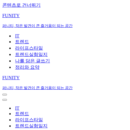
콘텐츠로 건너뛰기
FUNITY
퍼니티, 작은 발견이 큰 즐거움이 되는 공간
IT
트렌드
라이프스타일
트렌드실험일지
나를 담은 글쓰기
정리와 요약
FUNITY
퍼니티, 작은 발견이 큰 즐거움이 되는 공간
내
비
내
게
비
IT
이
게
트렌드
션
이
라이프스타일
메
션
트렌드실험일지
뉴
메