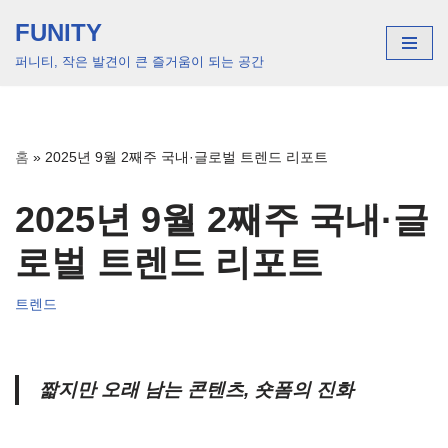
FUNITY
콘
퍼니티, 작은 발견이 큰 즐거움이 되는 공간
텐
츠
로
건
홈
»
2025년 9월 2째주 국내·글로벌 트렌드 리포트
너
뛰
2025년 9월 2째주 국내·글
기
로벌 트렌드 리포트
트렌드
짧지만 오래 남는 콘텐츠, 숏폼의 진화