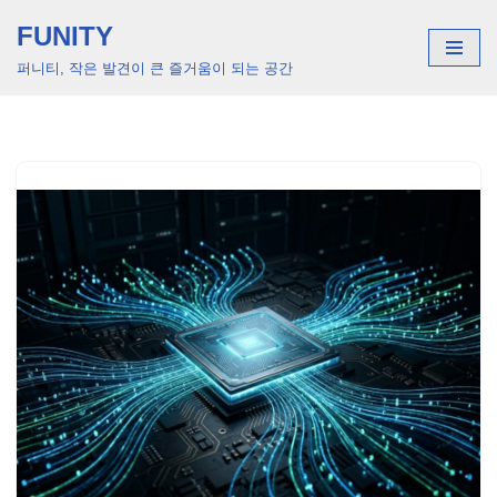
FUNITY
콘
퍼니티, 작은 발견이 큰 즐거움이 되는 공간
텐
츠
로
건
너
뛰
기