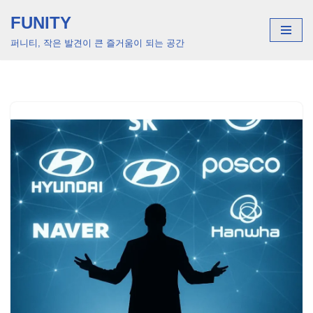
FUNITY
콘
퍼니티, 작은 발견이 큰 즐거움이 되는 공간
텐
츠
로
건
너
뛰
기