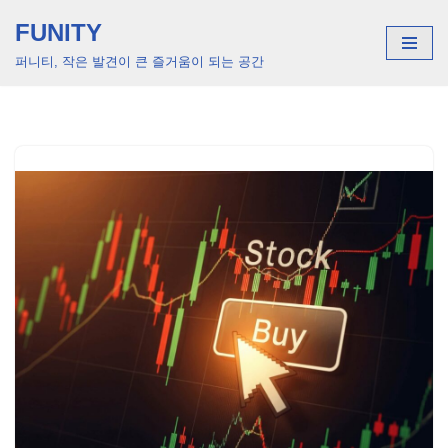
FUNITY
콘
퍼니티, 작은 발견이 큰 즐거움이 되는 공간
텐
츠
로
건
너
뛰
기