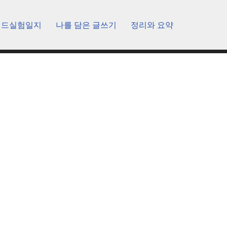
렌드실험일지
나를 담은 글쓰기
정리와 요약