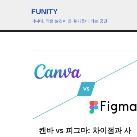
FUNITY
콘
퍼니티, 작은 발견이 큰 즐거움이 되는 공간
텐
츠
로
건
너
뛰
기
캔바 vs 피그마: 차이점과 사