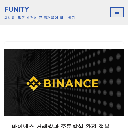
FUNITY
콘
퍼니티, 작은 발견이 큰 즐거움이 되는 공간
텐
츠
로
건
너
뛰
기
바이낸스 거래쌍과 주문방식 완전 정복 –