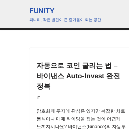
FUNITY
콘
퍼니티, 작은 발견이 큰 즐거움이 되는 공간
텐
츠
로
건
너
뛰
자동으로 코인 굴리는 법 –
기
바이낸스 Auto-Invest 완전
정복
IT
암호화폐 투자에 관심은 있지만 복잡한 차트
분석이나 매매 타이밍을 잡는 것이 어렵게
느껴지시나요? 바이낸스(Binance)의 자동투