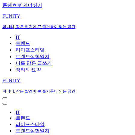
콘텐츠로 건너뛰기
FUNITY
퍼니티, 작은 발견이 큰 즐거움이 되는 공간
IT
트렌드
라이프스타일
트렌드실험일지
나를 담은 글쓰기
정리와 요약
FUNITY
퍼니티, 작은 발견이 큰 즐거움이 되는 공간
내
비
내
게
비
IT
이
게
트렌드
션
이
라이프스타일
메
션
트렌드실험일지
뉴
메