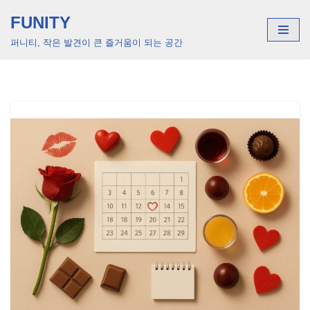
FUNITY
콘
퍼니티, 작은 발견이 큰 즐거움이 되는 공간
텐
츠
로
건
너
뛰
기