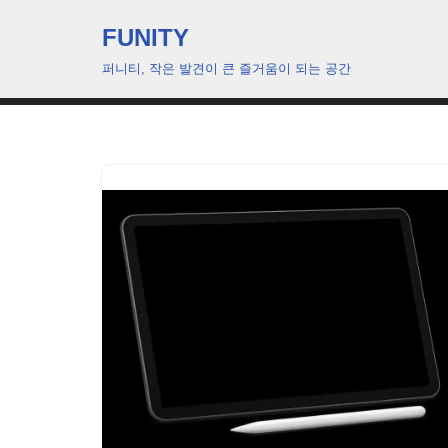
FUNITY
콘
퍼니티, 작은 발견이 큰 즐거움이 되는 공간
텐
츠
로
건
너
뛰
기