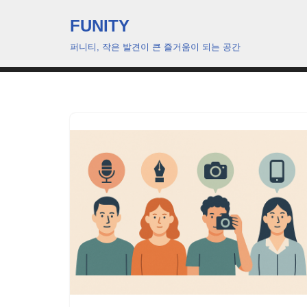
FUNITY
콘
퍼니티, 작은 발견이 큰 즐거움이 되는 공간
텐
츠
로
건
너
뛰
기