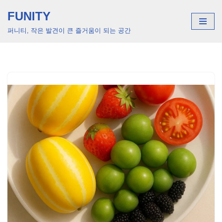
FUNITY
콘
퍼니티, 작은 발견이 큰 즐거움이 되는 공간
텐
츠
로
건
너
뛰
기