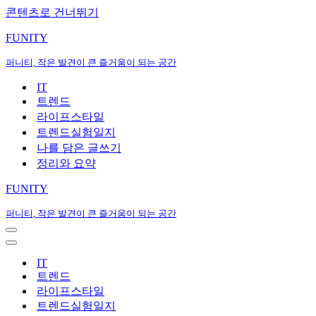
콘텐츠로 건너뛰기
FUNITY
퍼니티, 작은 발견이 큰 즐거움이 되는 공간
IT
트렌드
라이프스타일
트렌드실험일지
나를 담은 글쓰기
정리와 요약
FUNITY
퍼니티, 작은 발견이 큰 즐거움이 되는 공간
내
비
내
게
비
IT
이
게
트렌드
션
이
라이프스타일
메
션
트렌드실험일지
뉴
메