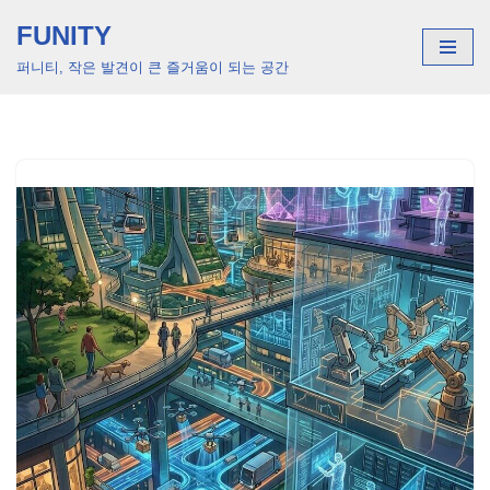
FUNITY
콘
퍼니티, 작은 발견이 큰 즐거움이 되는 공간
텐
츠
로
건
너
뛰
기