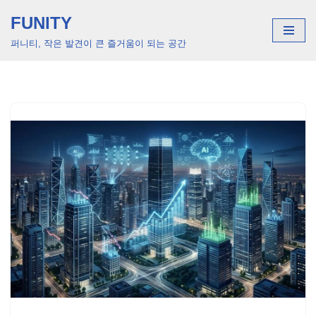
FUNITY
콘
퍼니티, 작은 발견이 큰 즐거움이 되는 공간
텐
츠
로
건
너
뛰
기