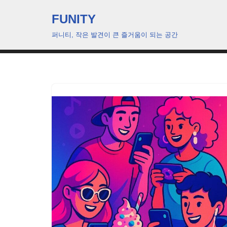
FUNITY
콘
퍼니티, 작은 발견이 큰 즐거움이 되는 공간
텐
츠
로
건
너
뛰
기