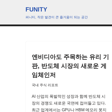
FUNITY
콘
퍼니티, 작은 발견이 큰 즐거움이 되는 공간
텐
츠
로
건
너
뛰
엔비디아도 주목하는 유리 기
기
판, 반도체 시장의 새로운 게
임체인저
국내 주식 리포트
AI 산업의 폭발적인 성장과 함께 반도체 시
장의 경쟁도 새로운 국면에 접어들고 있다.
최근 업계에서는 GPU나 HBM 메모리 못지