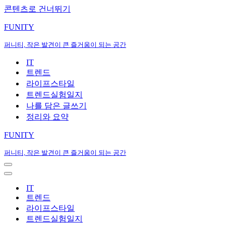
콘텐츠로 건너뛰기
FUNITY
퍼니티, 작은 발견이 큰 즐거움이 되는 공간
IT
트렌드
라이프스타일
트렌드실험일지
나를 담은 글쓰기
정리와 요약
FUNITY
퍼니티, 작은 발견이 큰 즐거움이 되는 공간
내
비
내
게
비
IT
이
게
트렌드
션
이
라이프스타일
메
션
트렌드실험일지
뉴
메