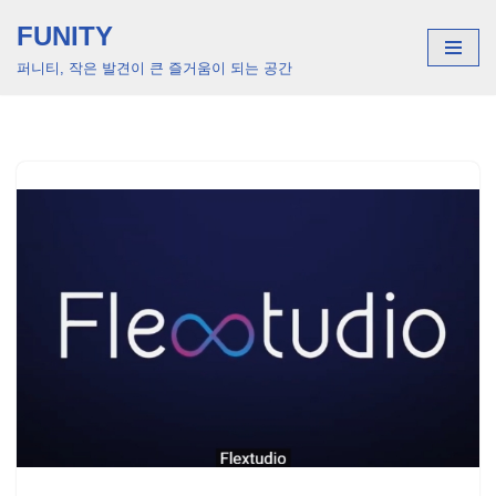
FUNITY
콘
퍼니티, 작은 발견이 큰 즐거움이 되는 공간
텐
츠
로
건
너
뛰
기