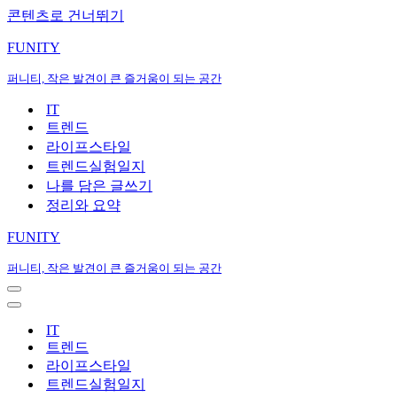
콘텐츠로 건너뛰기
FUNITY
퍼니티, 작은 발견이 큰 즐거움이 되는 공간
IT
트렌드
라이프스타일
트렌드실험일지
나를 담은 글쓰기
정리와 요약
FUNITY
퍼니티, 작은 발견이 큰 즐거움이 되는 공간
내
비
내
게
비
IT
이
게
트렌드
션
이
라이프스타일
메
션
트렌드실험일지
뉴
메