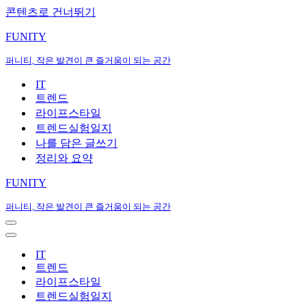
콘텐츠로 건너뛰기
FUNITY
퍼니티, 작은 발견이 큰 즐거움이 되는 공간
IT
트렌드
라이프스타일
트렌드실험일지
나를 담은 글쓰기
정리와 요약
FUNITY
퍼니티, 작은 발견이 큰 즐거움이 되는 공간
내
비
내
게
비
IT
이
게
트렌드
션
이
라이프스타일
메
션
트렌드실험일지
뉴
메