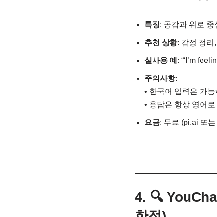
특징
: 공감과 위로 중
추천 상황
: 감정 정리
실사용 예
: “‘I’m 
주의사항
:
• 한국어 입력은 가
• 응답은 항상 영어로
요금
: 무료 (pi.ai 또는
4. 🔍 You
한적)