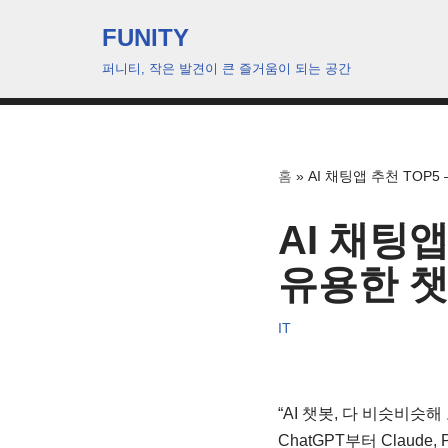
FUNITY
콘
퍼니티, 작은 발견이 큰 즐거움이 되는 공간
텐
츠
로
건
홈
»
AI 채팅앱 추천 TOP
너
뛰
AI 채팅앱
기
유용한 
IT
“AI 챗봇, 다 비슷비슷
ChatGPT부터 Claude