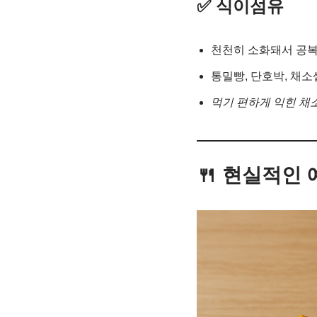
✅ 식이섬유
천천히 소화돼서 공복
통밀빵, 단호박, 채소
먹기 편하게 익힌 채
🍴 현실적인 