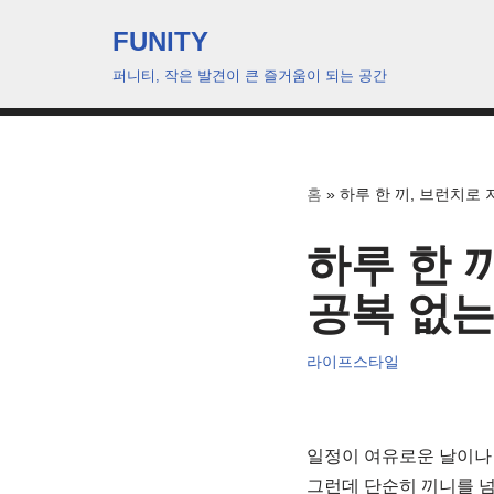
FUNITY
콘
퍼니티, 작은 발견이 큰 즐거움이 되는 공간
텐
츠
로
건
홈
»
하루 한 끼, 브런치로 
너
뛰
하루 한 
기
공복 없는
라이프스타일
일정이 여유로운 날이나 
그런데 단순히 끼니를 넘