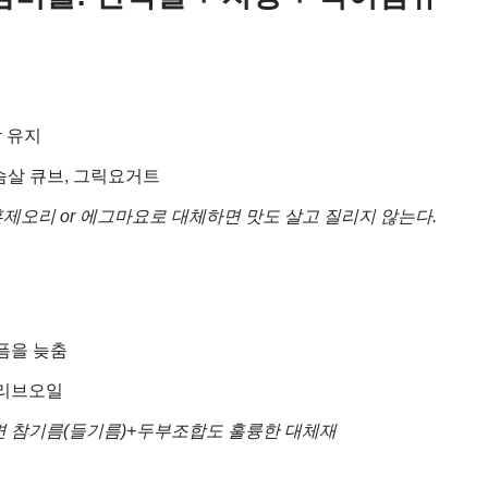
 유지
가슴살 큐브, 그릭요거트
 훈제오리 or 에그마요로 대체하면 맛도 살고 질리지 않는다.
픔을 늦춤
올리브오일
면 참기름(들기름)+두부조합도 훌륭한 대체재