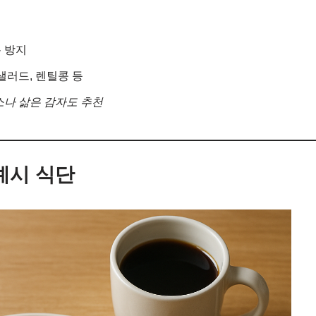
 방지
샐러드, 렌틸콩 등
소나 삶은 감자도 추천
예시 식단