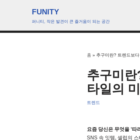
FUNITY
콘
퍼니티, 작은 발견이 큰 즐거움이 되는 공간
텐
츠
로
건
홈
»
추구미란? 트렌드보다
너
뛰
추구미란
기
타일의 
트렌드
요즘 당신은 무엇을 ‘따라
SNS 속 잇템, 셀럽의 