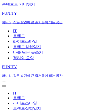
콘텐츠로 건너뛰기
FUNITY
퍼니티, 작은 발견이 큰 즐거움이 되는 공간
IT
트렌드
라이프스타일
트렌드실험일지
나를 담은 글쓰기
정리와 요약
FUNITY
퍼니티, 작은 발견이 큰 즐거움이 되는 공간
내
비
내
게
비
IT
이
게
트렌드
션
이
라이프스타일
메
션
트렌드실험일지
뉴
메