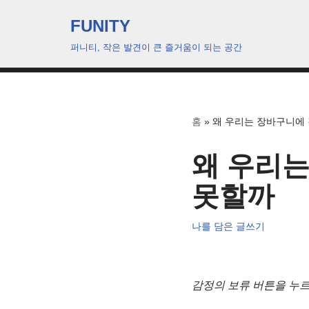
FUNITY
콘
퍼니티, 작은 발견이 큰 즐거움이 되는 공간
텐
츠
로
건
홈
»
왜 우리는 장바구니에
너
뛰
왜 우리는
기
못할까
나를 담은 글쓰기
감정의 보류 버튼을 누