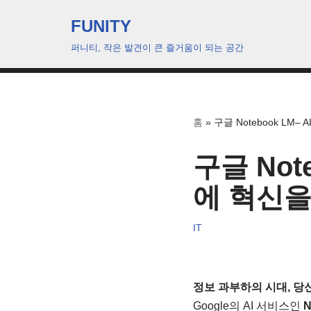
FUNITY
콘
퍼니티, 작은 발견이 큰 즐거움이 되는 공간
텐
츠
로
건
홈
»
구글 Notebook LM
너
뛰
구글 Not
기
에 혁신을
IT
정보 과부하의 시대, 당
Google의 AI 서비스인
N