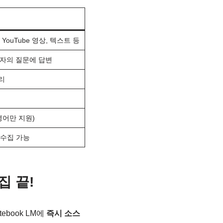
링크, YouTube 영상, 텍스트 등
용자의 질문에 답변
리
영어만 지원)
 수집 가능
집 끝!
book LM에
즉시 소스