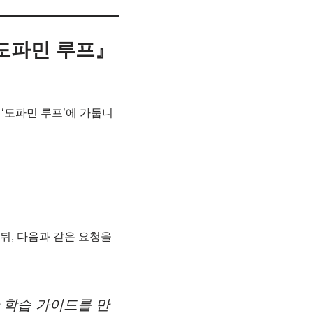
과 도파민 루프』
 ‘도파민 루프’에 가둡니
드한 뒤, 다음과 같은 요청을
한 학습 가이드를 만