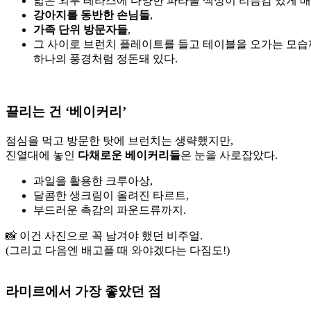
넓은 외부 테라스에 다양한 파라솔 색상이 리듬감 있게 
강아지를 동반한 손님들
,
가족 단위 방문자들
,
그 사이로 브런치 플레이트를 들고 테이블을 오가는 모습
하나의 풍경처럼 정돈돼 있다.
끌리는 건 ‘베이커리’
점심을 먹고 방문한 탓에 브런치는 생략했지만,
진열대에 놓인
다채로운 베이커리들
은 눈을 사로잡았다.
과일을 활용한 크루아상,
달콤한 생크림이 올려진 타르트,
부드러운 촉감의 파운드류까지.
📸 이건 사진으로 꼭 남겨야 했던 비주얼.
(그리고 다음엔 배고플 때 와야겠다는 다짐도!)
라미르에서 가장 좋았던 점