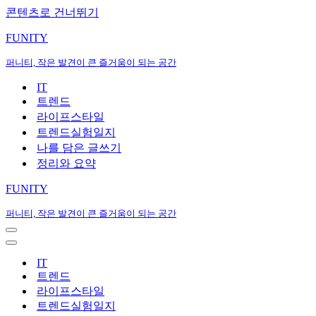
콘텐츠로 건너뛰기
FUNITY
퍼니티, 작은 발견이 큰 즐거움이 되는 공간
IT
트렌드
라이프스타일
트렌드실험일지
나를 담은 글쓰기
정리와 요약
FUNITY
퍼니티, 작은 발견이 큰 즐거움이 되는 공간
내
비
내
게
비
IT
이
게
트렌드
션
이
라이프스타일
메
션
트렌드실험일지
뉴
메