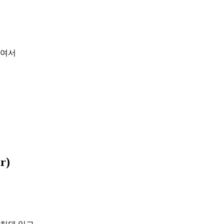
여서
r)