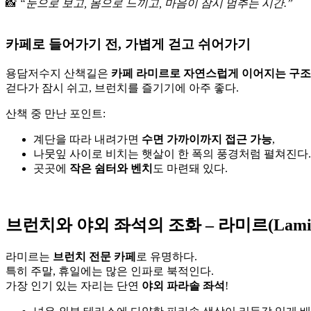
📸
“눈으로 보고, 몸으로 느끼고, 마음이 잠시 멈추는 시간.”
카페로 들어가기 전, 가볍게 걷고 쉬어가기
용담저수지 산책길은
카페 라미르로 자연스럽게 이어지는 구조
걷다가 잠시 쉬고, 브런치를 즐기기에 아주 좋다.
산책 중 만난 포인트:
계단을 따라 내려가면
수면 가까이까지 접근 가능
,
나뭇잎 사이로 비치는 햇살이 한 폭의 풍경처럼 펼쳐진다.
곳곳에
작은 쉼터와 벤치
도 마련돼 있다.
브런치와 야외 좌석의 조화 – 라미르(Lami
라미르는
브런치 전문 카페
로 유명하다.
특히 주말, 휴일에는 많은 인파로 북적인다.
가장 인기 있는 자리는 단연
야외 파라솔 좌석
!