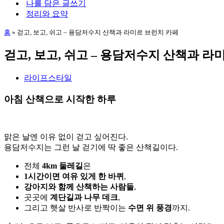
나를 담은 글쓰기
뉴
정리와 요약
홈
»
걷고, 보고, 쉬고 – 용담저수지 산책과 라미르 브런치 카페
걷고, 보고, 쉬고 – 용담저수지 산책과 라
라이프스타일
아침 산책으로 시작한 하루
맑은 날엔 이유 없이 걷고 싶어진다.
용담저수지는 그런 날 걷기에 딱 좋은 산책길이다.
전체
4km 둘레길
은
1시간이면 여유 있게 한 바퀴
,
강아지와 함께 산책하는 사람들
,
곳곳에
계단길과 나무 데크
,
그리고 햇살 반사로 반짝이는
수면 위 풍경
까지.