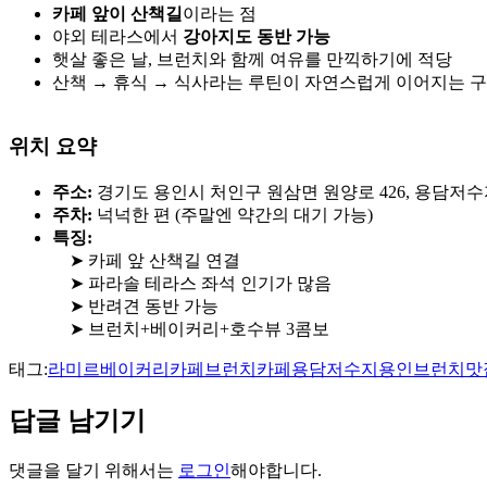
카페 앞이 산책길
이라는 점
야외 테라스에서
강아지도 동반 가능
햇살 좋은 날, 브런치와 함께 여유를 만끽하기에 적당
산책 → 휴식 → 식사라는 루틴이 자연스럽게 이어지는 
위치 요약
주소:
경기도 용인시 처인구 원삼면 원양로 426, 용담저수
주차:
넉넉한 편 (주말엔 약간의 대기 가능)
특징:
➤ 카페 앞 산책길 연결
➤ 파라솔 테라스 좌석 인기가 많음
➤ 반려견 동반 가능
➤ 브런치+베이커리+호수뷰 3콤보
태그:
라미르
베이커리카페
브런치카페
용담저수지
용인브런치맛
답글 남기기
댓글을 달기 위해서는
로그인
해야합니다.