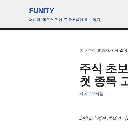
FUNITY
콘
퍼니티, 작은 발견이 큰 즐거움이 되는 공간
텐
츠
로
건
홈
»
주식 초보자가 꼭 알아야 
너
뛰
주식 초보자
기
첫 종목 고
라이프스타일
1편에서 계좌 개설과 기