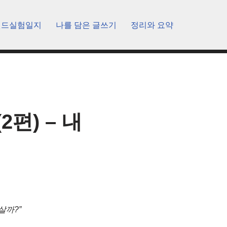
렌드실험일지
나를 담은 글쓰기
정리와 요약
편) – 내
살까?”