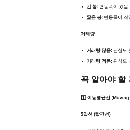
긴 봉
: 변동폭이 컸음
짧은 봉
: 변동폭이 
거래량
거래량 많음
: 관심도
거래량 적음
: 관심도
꼭 알아야 할
1️⃣ 이동평균선 (Moving 
5일선 (빨간선)