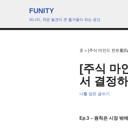
FUNITY
콘
퍼니티, 작은 발견이 큰 즐거움이 되는 공간
텐
츠
로
건
홈
»
[주식 마인드 컨트롤]E
너
뛰
[주식 마
기
서 결정
나를 담은 글쓰기
Ep.3 – 원칙은 시장 