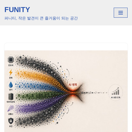
FUNITY
콘
퍼니티, 작은 발견이 큰 즐거움이 되는 공간
텐
츠
로
건
너
뛰
기