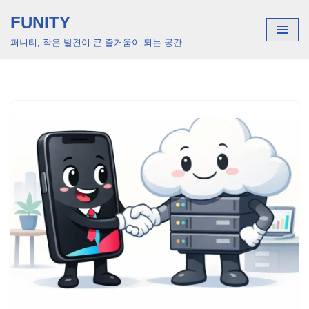
FUNITY
콘
퍼니티, 작은 발견이 큰 즐거움이 되는 공간
텐
츠
로
건
너
뛰
기