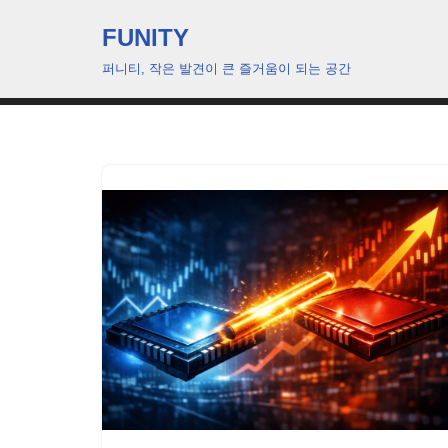
FUNITY
콘
퍼니티, 작은 발견이 큰 즐거움이 되는 공간
텐
츠
로
건
너
뛰
기