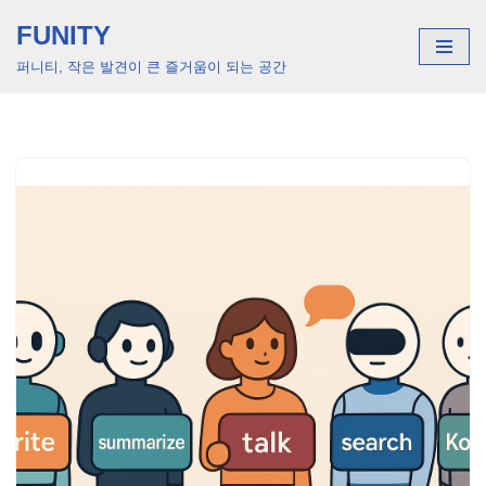
FUNITY
콘
퍼니티, 작은 발견이 큰 즐거움이 되는 공간
텐
츠
로
건
너
뛰
기