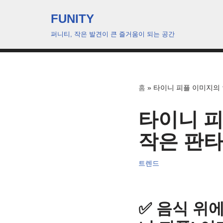
FUNITY
콘
퍼니티, 작은 발견이 큰 즐거움이 되는 공간
텐
츠
로
건
홈
»
타이니 피플 이미지의 
너
뛰
타이니 피
기
작은 판
트렌드
✅ 음식 위