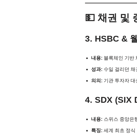
💵 채권 및
3. HSBC 
내용:
블록체인 기반 
성과:
수일 걸리던 채
의의:
기관 투자자 대
4. SDX (SIX
내용:
스위스 중앙은행
특징:
세계 최초 정식