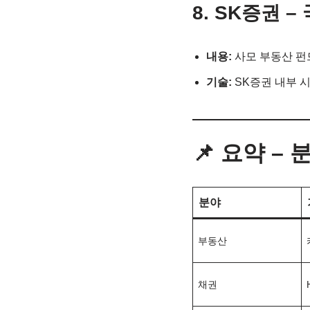
8. SK증권 
내용:
사모 부동산 펀드
기술:
SK증권 내부 시
📌 요약 –
분야
부동산
채권