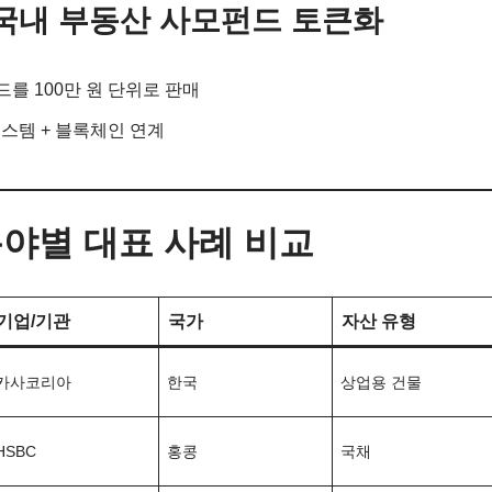
– 국내 부동산 사모펀드 토큰화
를 100만 원 단위로 판매
스템 + 블록체인 연계
 분야별 대표 사례 비교
기업/기관
국가
자산 유형
카사코리아
한국
상업용 건물
HSBC
홍콩
국채