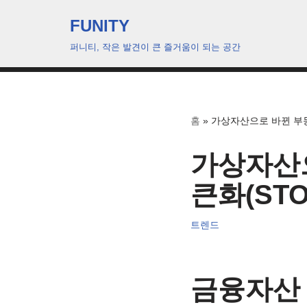
FUNITY
콘
퍼니티, 작은 발견이 큰 즐거움이 되는 공간
텐
츠
로
건
홈
»
가상자산으로 바뀐 부동
너
뛰
가상자산으
기
큰화(ST
트렌드
금융자산 