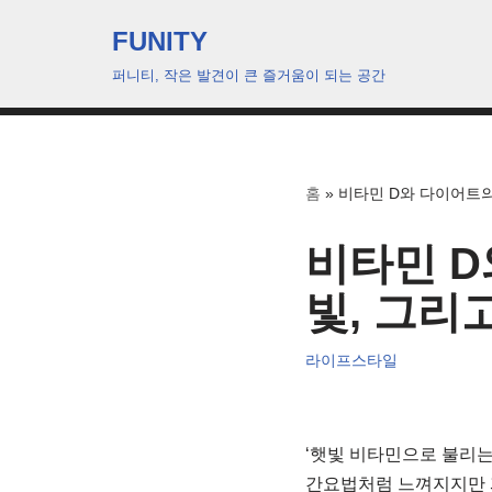
FUNITY
콘
퍼니티, 작은 발견이 큰 즐거움이 되는 공간
텐
츠
로
건
홈
»
비타민 D와 다이어트의
너
뛰
비타민 D
기
빛, 그리
라이프스타일
‘햇빛 비타민으로 불리는 
간요법처럼 느껴지지만 