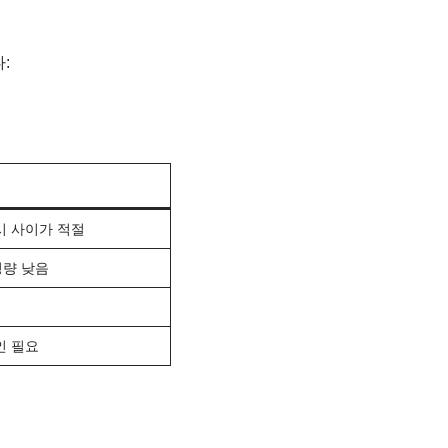
:
시 사이가 적절
성량 낮음
인 필요