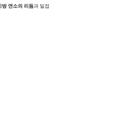
지방 연소의 리듬
과 밀접